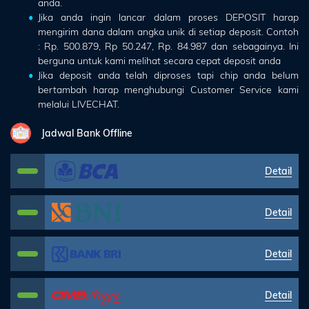
Arcade
anda.
Jika anda ingin lancar dalam proses DEPOSIT harap
mengirim dana dalam angka unik di setiap deposit. Contoh
Deposit
: Rp. 500.879, Rp 50.247, Rp. 84.987 dan sebagainya. Ini
berguna untuk kami melihat secara cepat deposit anda
History
Jika deposit anda telah diproses tapi chip anda belum
bertambah harap menghubungi Customer Service kami
Referral
melalui LIVECHAT.
Promosi
Jadwal Bank Offline
Detail
Hubungi
Kami
Detail
Download
Detail
6 ©
WATOGEL
right
Detail
erved