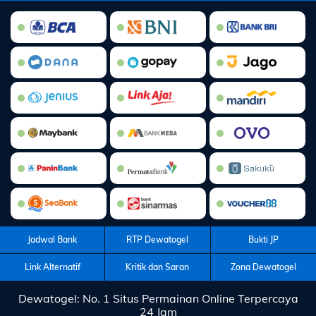
Jadwal Bank
RTP Dewatogel
Bukti JP
Link Alternatif
Kritik dan Saran
Zona Dewatogel
Dewatogel: No. 1 Situs Permainan Online Terpercaya
24 Jam