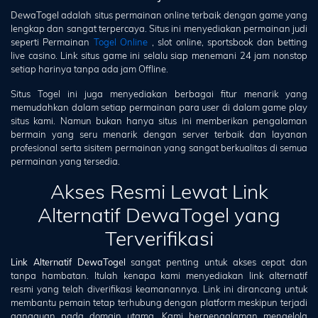
DewaTogel
adalah situs permainan online terbaik dengan game yang
lengkap dan sangat terpercaya. Situs ini menyediakan permainan judi
seperti Permainan
Togel Online
, slot online, sportsbook dan betting
live casino. Link situs game ini selalu siap menemani 24 jam nonstop
setiap harinya tanpa ada jam Offline.
Situs Togel ini juga menyediakan berbagai fitur menarik yang
memudahkan dalam setiap permainan para user di dalam game play
situs kami. Namun bukan hanya situs ini memberikan pengalaman
bermain yang seru menarik dengan server terbaik dan layanan
profesional serta sisitem permainan yang sangat berkualitas di semua
permainan yang tersedia.
Akses Resmi Lewat Link
Alternatif DewaTogel yang
Terverifikasi
Link Alternatif DewaTogel
sangat penting untuk akses cepat dan
tanpa hambatan. Itulah kenapa kami menyediakan link alternatif
resmi yang telah diverifikasi keamanannya. Link ini dirancang untuk
membantu pemain tetap terhubung dengan platform meskipun terjadi
gangguan pada domain utama. Kami berpengalaman mengelola