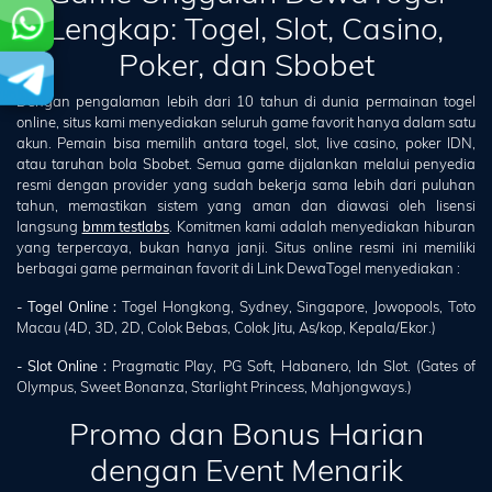
Lengkap: Togel, Slot, Casino,
Poker, dan Sbobet
Dengan pengalaman lebih dari 10 tahun di dunia permainan togel
online, situs kami menyediakan seluruh game favorit hanya dalam satu
akun. Pemain bisa memilih antara togel, slot, live casino, poker IDN,
atau taruhan bola Sbobet. Semua game dijalankan melalui penyedia
resmi dengan provider yang sudah bekerja sama lebih dari puluhan
tahun, memastikan sistem yang aman dan diawasi oleh lisensi
langsung
bmm testlabs
. Komitmen kami adalah menyediakan hiburan
yang terpercaya, bukan hanya janji. Situs online resmi ini memiliki
berbagai game permainan favorit di Link DewaTogel menyediakan :
- Togel Online :
Togel Hongkong, Sydney, Singapore, Jowopools, Toto
Macau (4D, 3D, 2D, Colok Bebas, Colok Jitu, As/kop, Kepala/Ekor.)
- Slot Online :
Pragmatic Play, PG Soft, Habanero, Idn Slot. (Gates of
Olympus, Sweet Bonanza, Starlight Princess, Mahjongways.)
Promo dan Bonus Harian
dengan Event Menarik