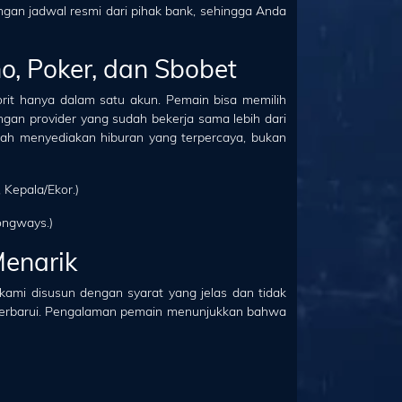
engan jadwal resmi dari pihak bank, sehingga Anda
o, Poker, dan Sbobet
orit hanya dalam satu akun. Pemain bisa memilih
engan provider yang sudah bekerja sama lebih dari
lah menyediakan hiburan yang terpercaya, bukan
 Kepala/Ekor.)
ongways.)
enarik
kami disusun dengan syarat yang jelas dan tidak
perbarui. Pengalaman pemain menunjukkan bahwa