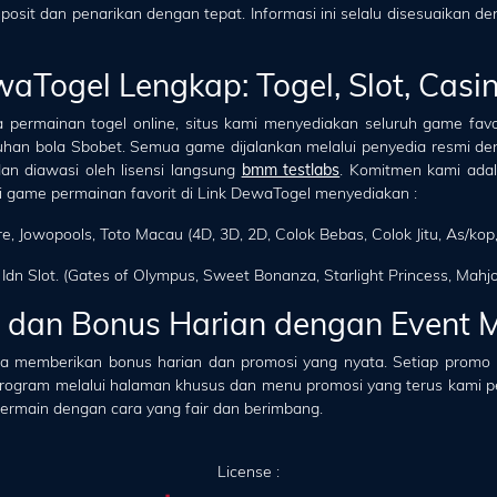
osit dan penarikan dengan tepat. Informasi ini selalu disesuaikan d
ogel Lengkap: Togel, Slot, Casin
 permainan togel online, situs kami menyediakan seluruh game fav
 taruhan bola Sbobet. Semua game dijalankan melalui penyedia resmi d
n diawasi oleh lisensi langsung
bmm testlabs
. Komitmen kami ada
agai game permainan favorit di Link DewaTogel menyediakan :
 Jowopools, Toto Macau (4D, 3D, 2D, Colok Bebas, Colok Jitu, As/kop,
Idn Slot. (Gates of Olympus, Sweet Bonanza, Starlight Princess, Mahj
 dan Bonus Harian dengan Event M
uga memberikan bonus harian dan promosi yang nyata. Setiap promo 
rogram melalui halaman khusus dan menu promosi yang terus kami 
rmain dengan cara yang fair dan berimbang.
License :