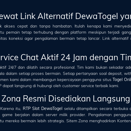
wat Link Alternatif DewaTogel yan
 akses cepat dan tanpa hambatan. Itulah kenapa kami menyediakan
ntu pemain tetap terhubung dengan platform meskipun terjadi ga
itas koneksi agar pengalaman bermain tetap lancar. Link alternatif i
vice Chat Aktif 24 Jam dengan Ti
aktif 24/7 dan dilatih secara profesional. Tim kami bukan sekadar a
 dalam setiap proses bermain. Setiap pertanyaan soal deposit, wit
omitmen kami dalam membangun kepercayaan pengguna situs
Togel Onl
 dapat langsung di hubungi oleh customer service terbaik kami.
 Zona Resmi Disediakan Langsung 
Karena itu,
RTP Slot DewaTogel
selalu ditampilkan secara terbuka 
uh game berjalan dalam server milik provider. Pengalaman pengg
 mereka bermain lebih strategis. Sitem Zona menghadirkan Konte