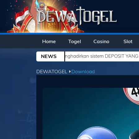
Home
Togel
Casino
Slot
DEWATOGEL menghadirkan sistem DEPOSIT YANG SEMAKIN MUD
NEWS
DEWATOGEL ⏵
Download