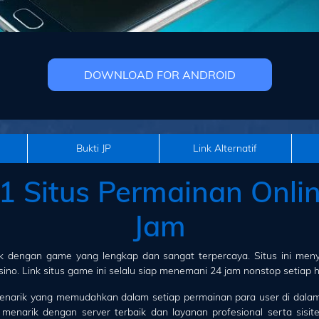
DOWNLOAD FOR ANDROID
Bukti JP
Link Alternatif
1 Situs Permainan Onli
Jam
ik dengan game yang lengkap dan sangat terpercaya. Situs ini men
casino. Link situs game ini selalu siap menemani 24 jam nonstop setiap 
r menarik yang memudahkan dalam setiap permainan para user di dala
enarik dengan server terbaik dan layanan profesional serta sisi