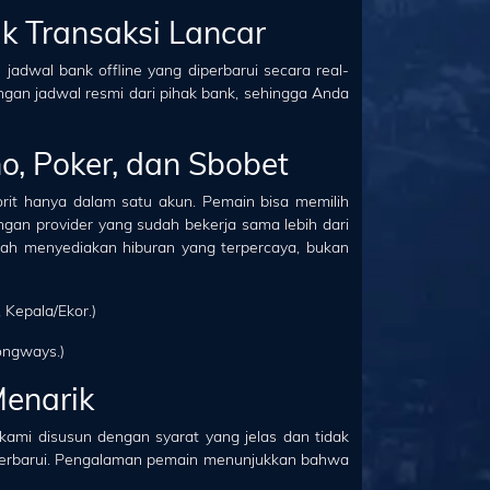
k Transaksi Lancar
adwal bank offline yang diperbarui secara real-
engan jadwal resmi dari pihak bank, sehingga Anda
o, Poker, dan Sbobet
orit hanya dalam satu akun. Pemain bisa memilih
engan provider yang sudah bekerja sama lebih dari
lah menyediakan hiburan yang terpercaya, bukan
 Kepala/Ekor.)
ongways.)
enarik
kami disusun dengan syarat yang jelas dan tidak
perbarui. Pengalaman pemain menunjukkan bahwa