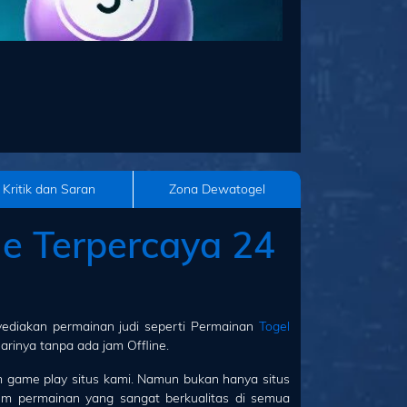
Kritik dan Saran
Zona Dewatogel
ne Terpercaya 24
yediakan permainan judi seperti Permainan
Togel
harinya tanpa ada jam Offline.
m game play situs kami. Namun bukan hanya situs
tem permainan yang sangat berkualitas di semua